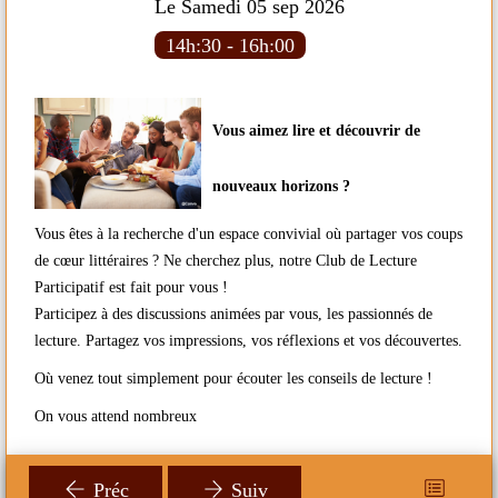
Le Samedi 05 sep 2026
14h:30 - 16h:00
Vous aimez lire et découvrir de
e
R
ge
l
nouveaux horizons ?
t
Vous êtes à la recherche d'un espace convivial où partager vos coups
de cœur littéraires ? Ne cherchez plus, notre Club de Lecture
n
Participatif est fait pour vous !
Participez à des discussions animées par vous, les passionnés de
lecture. Partagez vos impressions, vos réflexions et vos découvertes.
Où venez tout simplement pour écouter les conseils de lecture !
On vous attend nombreux
Préc
Suiv