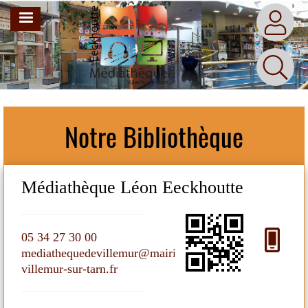
Aller
MENU
au
contenu
principal
Notre Bibliothèque
Médiathèque Léon Eeckhoutte
M
05 34 27 30 00
05
mediathequedevillemur@mairie-
me
villemur-sur-tarn.fr
vil