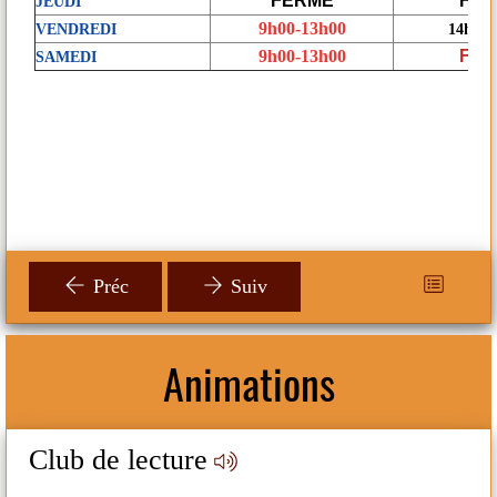
FERMÉ
FE
JEUDI
9h00-13h00
VENDREDI
14h00-
9h00-13h00
FE
SAMEDI
Préc
Suiv
Animations
S
Club de lecture
H