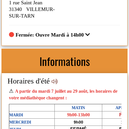
1 rue Saint Jean
1 
31340 VILLEMUR-
3
SUR-TARN
S
Fermée: Ouvre Mardi à 14h00
Informations
Horaires d'été
Fe
s
⚠
A partir du mardi 7 juillet au 29 août, les horaires de
ix)
votre médiathèque changent :
ur
MATIN
APRES
9h00-13h00
FE
MARDI
9h00
18 
MERCREDI