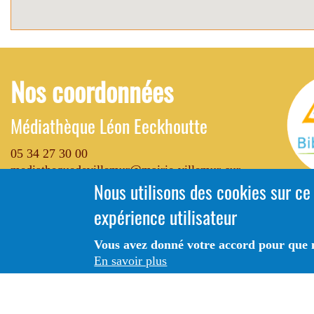
Nos coordonnées
Médiathèque Léon Eeckhoutte
05 34 27 30 00
mediathequedevillemur@mairie-villemur-sur-
Nous utilisons des cookies sur ce
tarn.fr
expérience utilisateur
1 rue Saint Jean
Vous avez donné votre accord pour que n
31340 VILLEMUR-SUR-TARN
En savoir plus