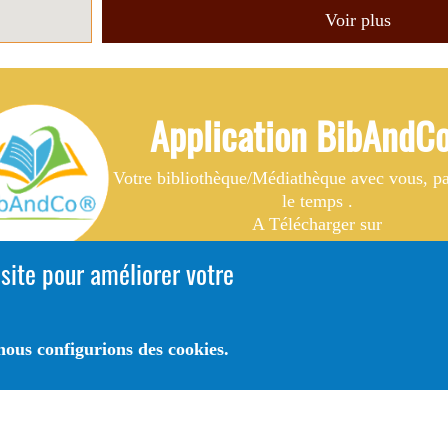
Voir plus
Application BibAnd
Votre bibliothèque/Médiathèque avec vous, par
le temps .
A Télécharger sur
 site pour améliorer votre
ous configurions des cookies.